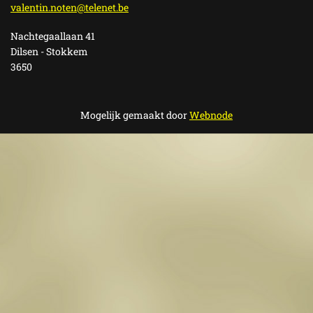
valentin
.noten@t
elenet.b
e
Nachtegaallaan 41
Dilsen - Stokkem
3650
Mogelijk gemaakt door
Webnode