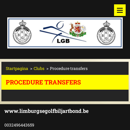
Startpagina
>
Clubs
>
Procedure transfers
PROCEDURE TRANSFERS
www.limburgsegolfbiljartbond.be
0032496443659