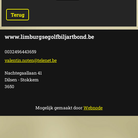
Terug
www.limburgsegolfbiljartbond.be
0032496443659
valentin
.noten@t
elenet.b
e
Nachtegaallaan 41
Dilsen - Stokkem
3650
Mogelijk gemaakt door
Webnode